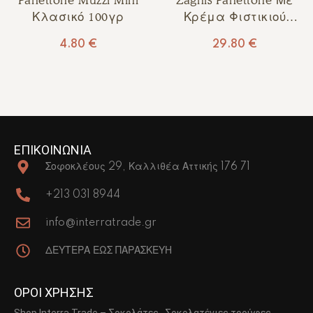
Κλασικό 100γρ
Κρέμα Φιστικιού
750γρ
4.80
€
29.80
€
ΕΠΙΚΟΙΝΩΝΙΑ
Σοφοκλέους 29, Καλλιθέα Αττικής 176 71
+213 031 8944
info@interratrade.gr
ΔΕΥΤΕΡΑ ΕΩΣ ΠΑΡΑΣΚΕΥΗ
ΟΡΟΙ ΧΡΗΣΗΣ
Shop Interra Trade – Σοκολάτες , Σοκολατένιες τρούφες,