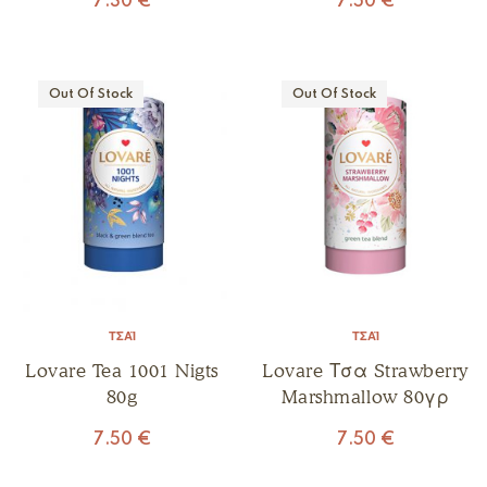
7.30
€
7.50
€
Out Of Stock
Out Of Stock
ΤΣΆΙ
ΤΣΆΙ
Lovare Tea 1001 Nigts
Lovare Τσα Strawberry
80g
Marshmallow 80γρ
7.50
€
7.50
€