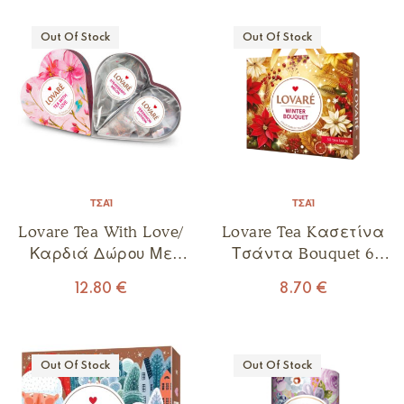
Out Of Stock
Out Of Stock
ΤΣΆΙ
ΤΣΆΙ
Lovare Tea With Love/
Lovare Tea Kασετίνα
Καρδιά Δώρου Με
Τσάντα Bouquet 6
Εκλεκτό Τσάι
Είδη
12.80
€
8.70
€
Out Of Stock
Out Of Stock