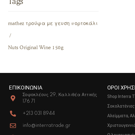
Tags
mathez τρούφα με γευση πορτοκάλι
Nuts Original Wine 150g
ΕΠΙΚΟΙΝΩΝΙΑ
ΟΡΟΙ ΧΡΗ
Σοφοκλέους 29, Καλλιθέα Αττικής
Shop Interra 
176 71
Σοκολατένιες
+213 031 8944
Αλείμματα, Αλ
Χριστουγεννιά
info@interratrade.gr