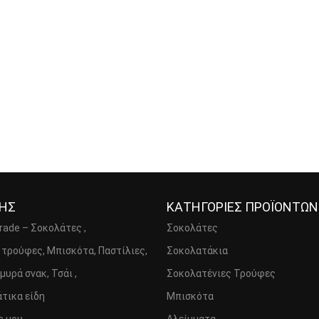
ΣΗΣ
ΚΑΤΗΓΟΡΙΕΣ ΠΡΟΪΟΝΤΩΝ
Trade – Σοκολάτες ,
Σοκολάτες
 τρούφες, Μπισκότα, Παστίλιες,
Σοκολατάκια
μυρά σνακ, Τσάι ,
Σοκολατένιες Τρούφες
τικα είδη
Μπισκότα