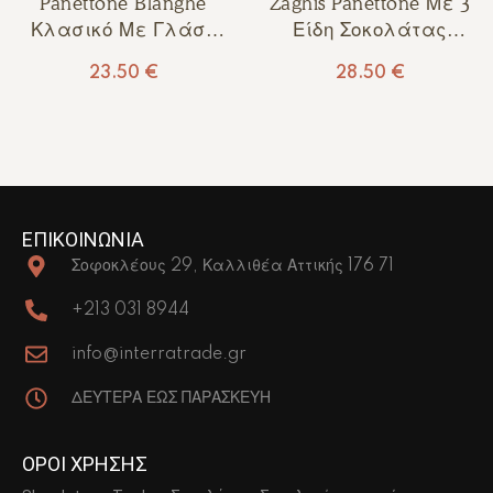
Panettone Blanghe
Zaghis Panettone Με 3
Κλασικό Με Γλάσο
Είδη Σοκολάτας
500γρ
Domori 750γρ
23.50
€
28.50
€
ΕΠΙΚΟΙΝΩΝΙΑ
Σοφοκλέους 29, Καλλιθέα Αττικής 176 71
+213 031 8944
info@interratrade.gr
ΔΕΥΤΕΡΑ ΕΩΣ ΠΑΡΑΣΚΕΥΗ
ΟΡΟΙ ΧΡΗΣΗΣ