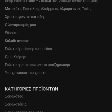
Shop Interra Trade – Σοκολάτες , Σοκολατένιες τρούφες,
Μπισκότα, Παστίλιες, Αλείμματα, Αλμυρά σνακ, Τσάι ,
Χριστουγεννιάτικα είδη
Ο λογαριασμός μου
Wishlist
Καλάθι αγοράς
Πολιτική απόρρητου cookies
Όροι Χρήσης
Πολιτικη επιστροφων και αποζημιωσησ
Υποχρεωσεισ του χρηστη
ΚΑΤΗΓΟΡΙΕΣ ΠΡΟΪΟΝΤΩΝ
Σοκολάτες
Σοκολατάκια