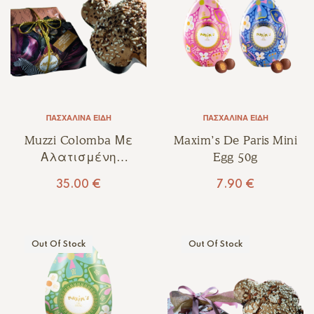
ΠΑΣΧΑΛΙΝΆ ΕΊΔΗ
ΠΑΣΧΑΛΙΝΆ ΕΊΔΗ
Muzzi Colomba Με
Maxim’s De Paris Mini
Αλατισμένη
Egg 50g
Καραμέλα & Λευκή
35.00
€
7.90
€
Σοκολάτα Με Πεκάν
750γρ
Out Of Stock
Out Of Stock