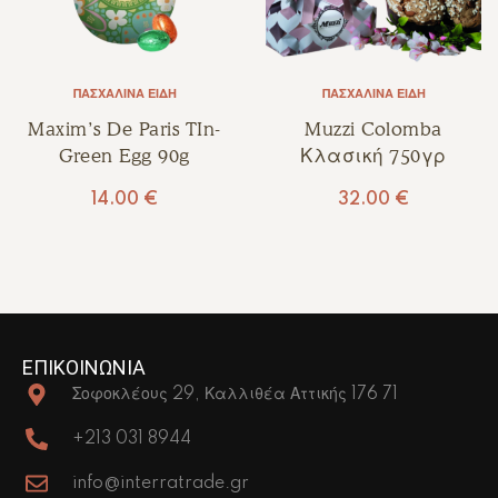
ΠΑΣΧΑΛΙΝΆ ΕΊΔΗ
ΠΑΣΧΑΛΙΝΆ ΕΊΔΗ
Maxim’s De Paris TIn-
Muzzi Colomba
Green Egg 90g
Κλασική 750γρ
14.00
€
32.00
€
ΕΠΙΚΟΙΝΩΝΙΑ
Σοφοκλέους 29, Καλλιθέα Αττικής 176 71
+213 031 8944
info@interratrade.gr