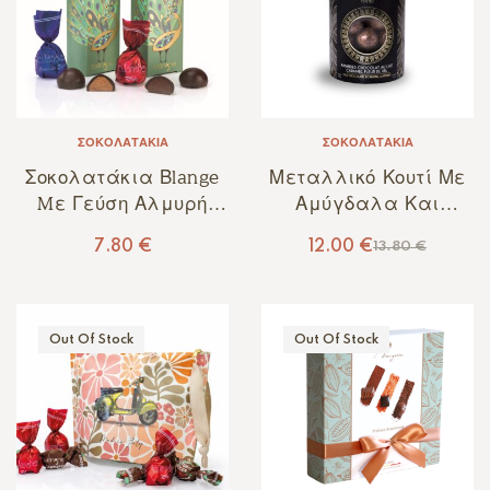
ΣΟΚΟΛΑΤΆΚΙΑ
ΣΟΚΟΛΑΤΆΚΙΑ
Σοκολατάκια Βlange
Μεταλλικό Κουτί Με
Mε Γεύση Αλμυρή
Αμύγδαλα Και
Καραμέλα 85γρ
Επικάλυψη Σοκολάτα
7.80
€
12.00
€
13.80
€
Υγείας 80γρ
Out Of Stock
Out Of Stock