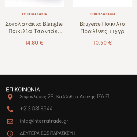
ΣΟΚΟΛΑΤΆΚΙΑ
ΣΟΚΟΛΑΤΆΚΙΑ
Σοκολατάκια Blanghe
Bruyerre Ποικιλία
Ποικιλία Τσαντάκι
Πραλίνες 115γρ
150γρ
14.80
€
10.50
€
ΕΠΙΚΟΙΝΩΝΙΑ
Σοφοκλέους 29, Καλλιθέα Αττικής 176 71
+213 031 8944
info@interratrade.gr
ΔΕΥΤΕΡΑ ΕΩΣ ΠΑΡΑΣΚΕΥΗ