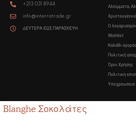
+213 031 8944
Αλείμματα, Αλ
Χριστουγεννιά
info@interratrade.gr
Ο λογαριασμό
ΔΕΥΤΕΡΑ ΕΩΣ ΠΑΡΑΣΚΕΥΗ
Wishlist
Καλάθι αγορά
Πολιτική από
Όροι Χρήσης
Πολιτικη επι
Υποχρεωσεισ 
Blanghe Σοκολάτες