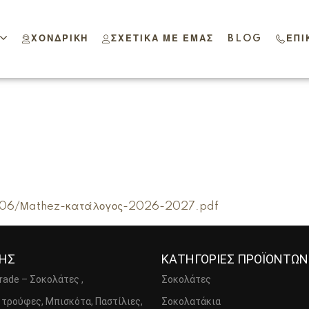
ΧΟΝΔΡΙΚΉ
ΣΧΕΤΙΚΆ ΜΕ ΕΜΆΣ
BLOG
ΕΠΙ
6/06/Μathez-κατάλογος-2026-2027.pdf
ΣΗΣ
ΚΑΤΗΓΟΡΙΕΣ ΠΡΟΪΟΝΤΩΝ
Trade – Σοκολάτες ,
Σοκολάτες
 τρούφες, Μπισκότα, Παστίλιες,
Σοκολατάκια