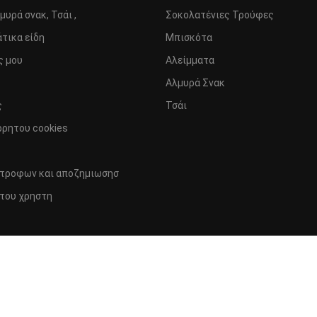
μυρά σνακ, Τσάι ,
Σοκολατένιες Τρούφες
τικα είδη
Μπισκότα
ς μου
Αλείμματα
Αλμυρά Σνακ
ς
Τσάι
ρρητου cookies
στροφων και αποζημιωσησ
του χρηστη