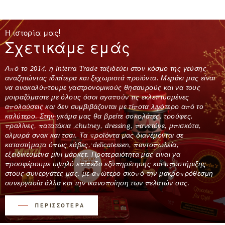
Η ιστορία μας!
Σχετικάμε εμάς
Από το 2014, η Interra Trade ταξιδεύει στον κόσμο της γεύσης
αναζητώντας ιδιαίτερα και ξεχωριστά προϊόντα. Μεράκι μας είναι
να ανακαλύπτουμε γαστρονομικούς θησαυρούς και να τους
μοιραζόμαστε με όλους όσοι αγαπούν τις εκλεπτυσμένες
απολαύσεις και δεν συμβιβάζονται με τίποτα λιγότερο από το
καλύτερο. Στην γκάμα μας θα βρείτε σοκολάτες, τρούφες,
πραλίνες, πατατάκια ,chutney, dressing, πανετόνε, μπισκότα,
αλμυρά σνακ και τσαι. Τα προϊόντα μας διανέμονται σε
καταστήματα όπως κάβες, delicatessen, παντοπωλεία,
εξειδικευμένα μίνι μάρκετ. Προτεραιότητα μας είναι να
προσφέρουμε υψηλό επίπεδο εξυπηρέτησης και υποστήριξης
στους συνεργάτες μας, με απώτερο σκοπό την μακροπρόθεσμη
συνεργασία άλλα και την ικανοποίηση των πελατών σας.
ΠΕΡΙΣΣΟΤΕΡΑ