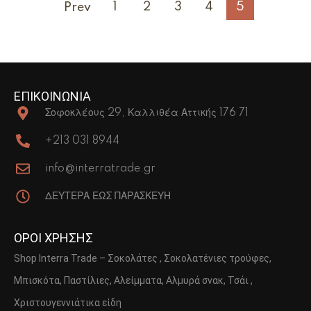
1
2
3
4
5
Prev
ΕΠΙΚΟΙΝΩΝΙΑ
Σοφοκλέους 29, Καλλιθέα Αττικής 176 71
+213 031 8944
info@interratrade.gr
ΔΕΥΤΕΡΑ ΕΩΣ ΠΑΡΑΣΚΕΥΗ
ΟΡΟΙ ΧΡΗΣΗΣ
Shop Interra Trade – Σοκολάτες , Σοκολατένιες τρούφες,
Μπισκότα, Παστίλιες, Αλείμματα, Αλμυρά σνακ, Τσάι ,
Χριστουγεννιάτικα είδη