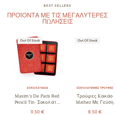
BEST SELLERS
ΠΡΟΪΟΝΤΑ ΜΕ ΤΙΣ ΜΕΓΑΛΥΤΕΡΕΣ
ΠΩΛΗΣΕΙΣ
Out Of Stock
Out Of Stock
ΣΟΚΟΛΑΤΆΚΙΑ
ΣΟΚΟΛΑΤΈΝΙΕΣ ΤΡΟΎΦΕΣ
Maxim’s De Paris Red
Τρούφες Kακάο
Pencil Tin- Σοκολάτα
Mathez Με Γεύση
Γάλακτος 48g
Πορτοκάλι 250γρ
11.50
€
8.50
€