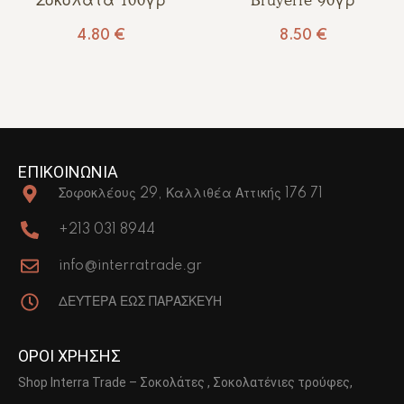
Σοκολάτα 100γρ
Bruyerre 90γρ
4.80
€
8.50
€
ΕΠΙΚΟΙΝΩΝΙΑ
Σοφοκλέους 29, Καλλιθέα Αττικής 176 71
+213 031 8944
info@interratrade.gr
ΔΕΥΤΕΡΑ ΕΩΣ ΠΑΡΑΣΚΕΥΗ
ΟΡΟΙ ΧΡΗΣΗΣ
Shop Interra Trade – Σοκολάτες , Σοκολατένιες τρούφες,