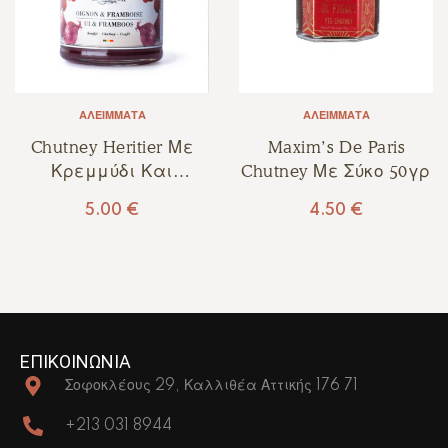
ΑΛΕΊΜΜΑΤΑ
ΑΛΕΊΜΜΑΤΑ
Chutney Heritier Με
Maxim’s De Paris
Κρεμμύδι Και
Chutney Με Σύκο 50γρ
Βατόμουρο 180γρ
5.00
€
4.50
€
ΕΠΙΚΟΙΝΩΝΙΑ
Σοφοκλέους 29, Καλλιθέα Αττικής 176 71
+213 031 8944