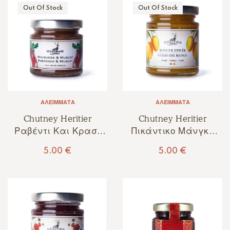
Out Of Stock
Out Of Stock
ΑΛΕΊΜΜΑΤΑ
ΑΛΕΊΜΜΑΤΑ
Chutney Heritier
Chutney Heritier
Ραβέντι Και Κρασί
Πικάντικο Μάνγκο
Μοσχάτο 130γρ
180γρ
5.00
€
5.00
€