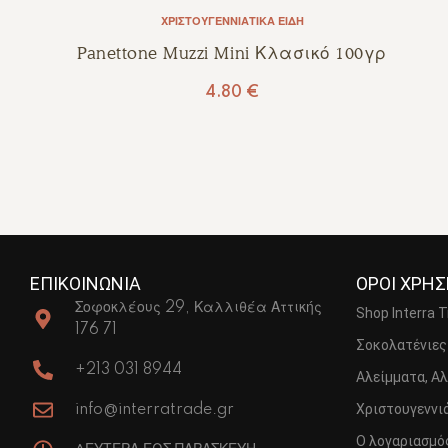
ΧΡΙΣΤΟΥΓΕΝΝΙΆΤΙΚΑ ΕΊΔΗ
Panettone Muzzi Mini Κλασικό 100γρ
4.80
€
ΕΠΙΚΟΙΝΩΝΙΑ
ΟΡΟΙ ΧΡΗ
Σοφοκλέους 29, Καλλιθέα Αττικής
Shop Interra 
176 71
Σοκολατένιες
+213 031 8944
Αλείμματα, Αλ
Χριστουγεννιά
info@interratrade.gr
Ο λογαριασμό