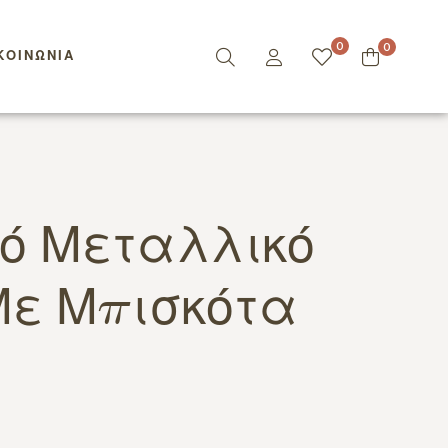
0
0
ΚΟΙΝΩΝΊΑ
ό Μεταλλικό
Με Μπισκότα