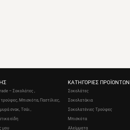
ΣΗΣ
ΚΑΤΗΓΟΡΙΕΣ ΠΡΟΪΟΝΤΩΝ
Trade – Σοκολάτες ,
Σοκολάτες
 τρούφες, Μπισκότα, Παστίλιες,
Σοκολατάκια
μυρά σνακ, Τσάι ,
Σοκολατένιες Τρούφες
τικα είδη
Μπισκότα
ς μου
Αλείμματα