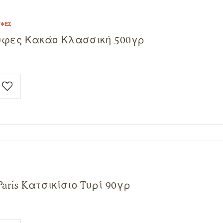
ΎΦΕΣ
ύφες Κακάο Κλασσική 500γρ
Paris Kατσικίσιο Tυρί 90γρ