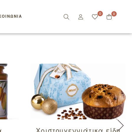
0
0
ΚΟΙΝΩΝΊΑ
α
Χριστουγεννιάτικα είδη