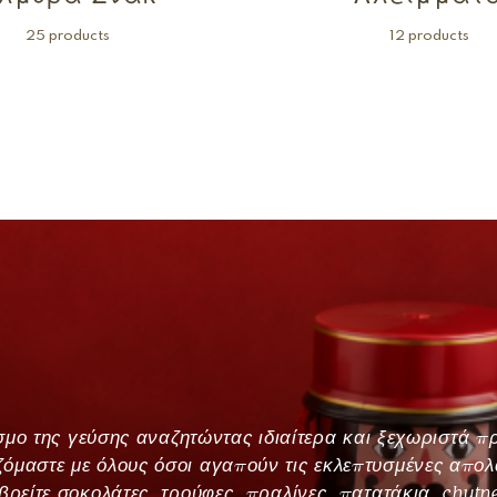
25 products
12 products
κόσμο της γεύσης αναζητώντας ιδιαίτερα και ξεχωριστά 
όμαστε με όλους όσοι αγαπούν τις εκλεπτυσμένες απολα
βρείτε σοκολάτες, τρούφες, πραλίνες, πατατάκια ,chutn